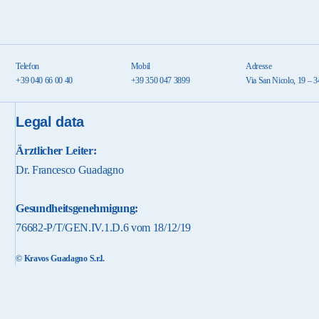
Telefon
Mobil
Adresse
+39 040 66 00 40
+39 350 047 3899
Via San Nicolo, 19 – 3
Legal data
Ärztlicher Leiter:
Dr. Francesco Guadagno
Gesundheitsgenehmigung:
76682-P/T/GEN.IV.1.D.6 vom 18/12/19
© Kravos Guadagno S.r.l.