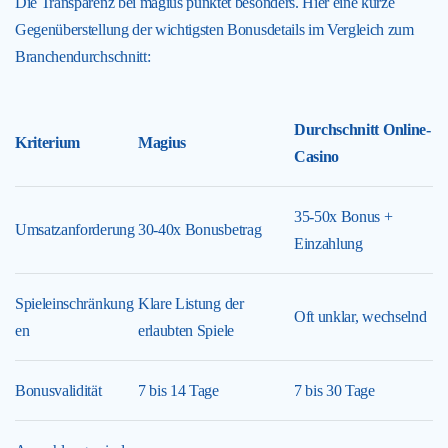
Die Transparenz bei magius punktet besonders. Hier eine kurze
Gegenüberstellung der wichtigsten Bonusdetails im Vergleich zum
Branchendurchschnitt:
Durchschnitt Online-
Kriterium
Magius
Casino
35-50x Bonus +
Umsatzanforderung
30-40x Bonusbetrag
Einzahlung
Spieleinschränkung
Klare Listung der
Oft unklar, wechselnd
en
erlaubten Spiele
Bonusvalidität
7 bis 14 Tage
7 bis 30 Tage