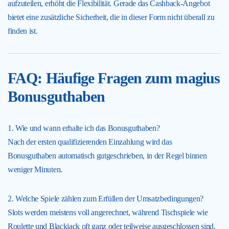
aufzuteilen, erhöht die Flexibilität. Gerade das Cashback-Angebot
bietet eine zusätzliche Sicherheit, die in dieser Form nicht überall zu
finden ist.
FAQ: Häufige Fragen zum magius
Bonusguthaben
1. Wie und wann erhalte ich das Bonusguthaben?
Nach der ersten qualifizierenden Einzahlung wird das
Bonusguthaben automatisch gutgeschrieben, in der Regel binnen
weniger Minuten.
2. Welche Spiele zählen zum Erfüllen der Umsatzbedingungen?
Slots werden meistens voll angerechnet, während Tischspiele wie
Roulette und Blackjack oft ganz oder teilweise ausgeschlossen sind.