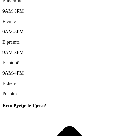
E mërkurë
9AM-8PM
E enjte
9AM-8PM
E premte
9AM-8PM
E shtunë
9AM-4PM
E dielë
Pushim
Keni Pyetje të Tjera?