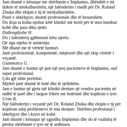
Jam shumë e kënaqur me shërbimin e Implantus, dhëmbët e mi
duken të mrekullueshëm, një falënderim i madh për Dr. Roland
Zhuka dhe ekipin e tij të mrekullueshëm.
Punë e shkëlqyer, shumë profesionale dhe të besueshëm.
Do doja ta kisha njohur këtë klinikë më herët për të mos humbur
kohë dhe para diku tjetër.
Dallengdyshe H.
Do i falënderoj gjithmonë këta njerëz.
Që nga mjeku te asistentja.
Më dhanë me të vërtetë lumturi.
Janë profesionistë, kompetentë, miqësorë dhe një ekip vërtetë i
veçantë.
Gianmarco G.
Jam shumë e lumtur që jam një prej pacienteve të Implantus, staf
super profesional.
Çdo gjë ishte perfekte.
Mjekët janë shumë të butë dhe të sjellshëm.
Jam e lumtur që gjeta një klinikë dentare që vendos pacientin në
radhë të parë dhe i largon frikën me butësinë dhe kujdesin e tyre.
Urim R.
Një falënderim i veçantë për Dr. Roland Zhuka dhe ekipin e tij për
kujdesin ndaj problemeve të mia dentare. Shërbim profesional i
shkëlqyer dhe i kryer në kohë.
Jam shumë i kënaqur që zgjodha Implantus dhe do të vazhdoj të
përdor shërbimet e tyre në të ardhmen.