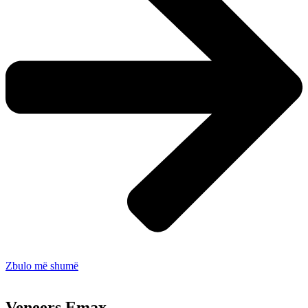
Zbulo më shumë
Veneers Emax