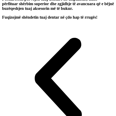
përfituar shërbim superior dhe zgjidhje të avancuara që e bëjnë
buzëqeshjen tuaj aksesorin më të bukur.
Fuqizojmë shëndetin tuaj dentar në çdo hap të rrugës!