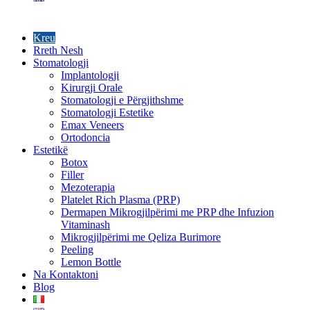
Kreu
Rreth Nesh
Stomatologji
Implantologji
Kirurgji Orale
Stomatologji e Përgjithshme
Stomatologji Estetike
Emax Veneers
Ortodoncia
Estetikë
Botox
Filler
Mezoterapia
Platelet Rich Plasma (PRP)
Dermapen Mikrogjilpërimi me PRP dhe Infuzion
Vitaminash
Mikrogjilpërimi me Qeliza Burimore
Peeling
Lemon Bottle
Na Kontaktoni
Blog