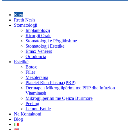
Kreu
Rreth Nesh
Stomatologji
Implantologji
Kirurgji Orale
Stomatologji e Përgjithshme
Stomatologji Estetike
Emax Veneers
Ortodoncia
Estetikë
Botox
Filler
Mezoterapia
Platelet Rich Plasma (PRP)
Dermapen Mikrogjilpërimi me PRP dhe Infuzion
Vitaminash
Mikrogjilpërimi me Qeliza Burimore
Peeling
Lemon Bottle
Na Kontaktoni
Blog