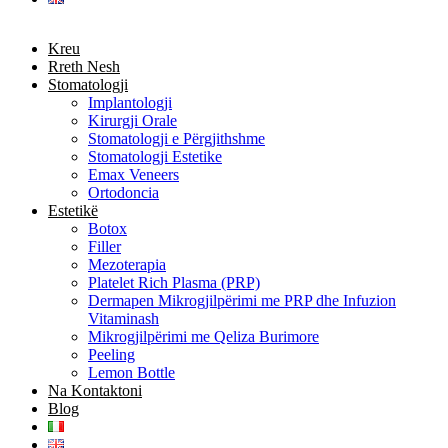
Kreu
Rreth Nesh
Stomatologji
Implantologji
Kirurgji Orale
Stomatologji e Përgjithshme
Stomatologji Estetike
Emax Veneers
Ortodoncia
Estetikë
Botox
Filler
Mezoterapia
Platelet Rich Plasma (PRP)
Dermapen Mikrogjilpërimi me PRP dhe Infuzion
Vitaminash
Mikrogjilpërimi me Qeliza Burimore
Peeling
Lemon Bottle
Na Kontaktoni
Blog