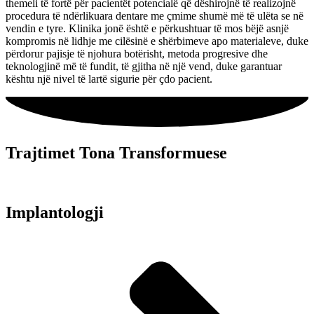
themeli të fortë për pacientët potencialë që dëshirojnë të realizojnë
procedura të ndërlikuara dentare me çmime shumë më të ulëta se në
vendin e tyre. Klinika jonë është e përkushtuar të mos bëjë asnjë
kompromis në lidhje me cilësinë e shërbimeve apo materialeve, duke
përdorur pajisje të njohura botërisht, metoda progresive dhe
teknologjinë më të fundit, të gjitha në një vend, duke garantuar
kështu një nivel të lartë sigurie për çdo pacient.
Trajtimet Tona Transformuese
Implantologji