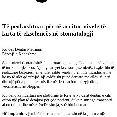
Të përkushtuar për të arritur nivele të
larta të ekselencës në stomatologji
Kujdes Dentar Premium
Përvojë e Këndshme
Sot, turizmi dentar është shndërruar në një nga llojet më të zhvilluara
të turizmit mjekësor. Një nga arsyet kryesore pse njerëzit zgjedhin të
realizojnë buzëqeshjen e tyre jashtë vendit, vjen nga mundësitë me
kosto të ulët që ofrojnë njëkohësisht punë dentare me cilësi të lartë
dhe një përvojë unike turistike në destinacionin e zgjedhur,
veçanërisht në Shqipëri.
Ky vend ka ndërtuar një platformë të fortë të kujdesit dentar, e cila
ofron një plan të detajuar për çdo pacient, duke nisur nga transporti,
akomodimi dhe më e rëndësishmja, shërbimi dentar.
Në
Implantus
, jemi të fokusuar maksimalisht në krijimin e një