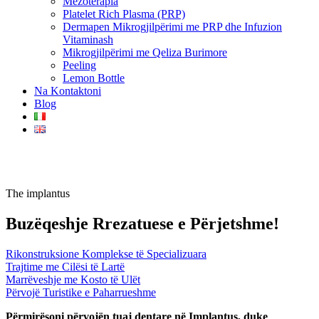
Mezoterapia
Platelet Rich Plasma (PRP)
Dermapen Mikrogjilpërimi me PRP dhe Infuzion
Vitaminash
Mikrogjilpërimi me Qeliza Burimore
Peeling
Lemon Bottle
Na Kontaktoni
Blog
The implantus
Buzëqeshje Rrezatuese e Përjetshme!
Rikonstruksione Komplekse të Specializuara
Trajtime me Cilësi të Lartë
Marrëveshje me Kosto të Ulët
Përvojë Turistike e Paharrueshme
Përmirësoni përvojën tuaj dentare në Implantus, duke