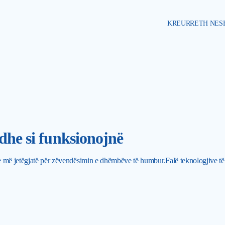
KREU
RRETH NES
dhe si funksionojnë
 më jetëgjatë për zëvendësimin e dhëmbëve të humbur.Falë teknologjive të r