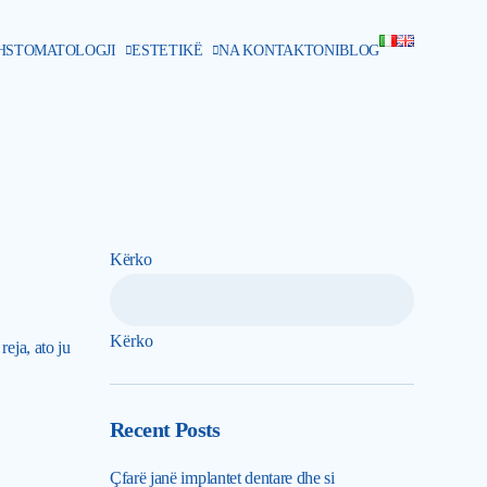
H
STOMATOLOGJI
ESTETIKË
NA KONTAKTONI
BLOG
Kërko
Kërko
eja, ato ju
Recent Posts
Çfarë janë implantet dentare dhe si