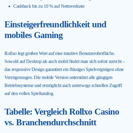
Cashback bis zu 10 % auf Nettoverluste
Einsteigerfreundlichkeit und
mobiles Gaming
Rollxo legt großen Wert auf eine intuitive Benutzeroberfläche.
Sowohl auf Desktop als auch mobil findet man sich sofort zurecht –
das responsive Design garantiert ein flüssiges Spielvergnügen ohne
Verzögerungen. Die mobile Version unterstützt alle gängigen
Betriebssysteme und ermöglicht auch unterwegs schnellen Zugriff
auf den vollen Spielkatalog.
Tabelle: Vergleich Rollxo Casino
vs. Branchendurchschnitt