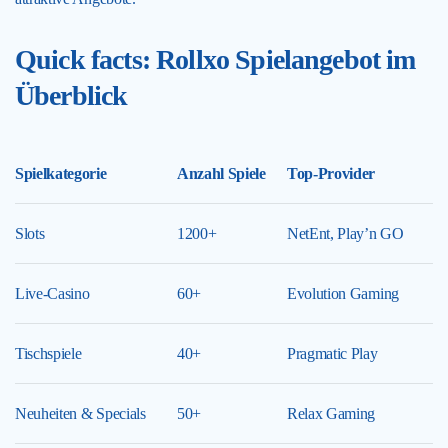
Quick facts: Rollxo Spielangebot im
Überblick
Spielkategorie
Anzahl Spiele
Top-Provider
Slots
1200+
NetEnt, Play’n GO
Live-Casino
60+
Evolution Gaming
Tischspiele
40+
Pragmatic Play
Neuheiten & Specials
50+
Relax Gaming