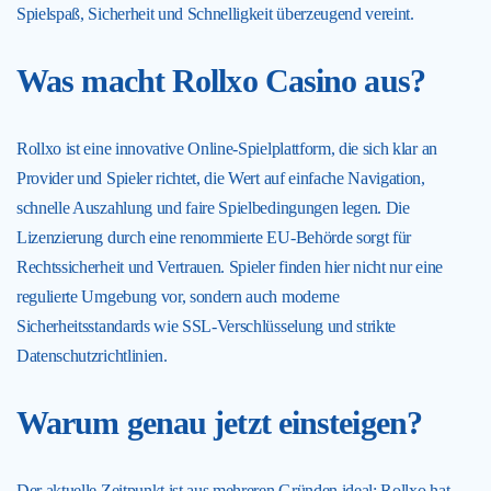
Spielspaß, Sicherheit und Schnelligkeit überzeugend vereint.
Was macht Rollxo Casino aus?
Rollxo ist eine innovative Online-Spielplattform, die sich klar an
Provider und Spieler richtet, die Wert auf einfache Navigation,
schnelle Auszahlung und faire Spielbedingungen legen. Die
Lizenzierung durch eine renommierte EU-Behörde sorgt für
Rechtssicherheit und Vertrauen. Spieler finden hier nicht nur eine
regulierte Umgebung vor, sondern auch moderne
Sicherheitsstandards wie SSL-Verschlüsselung und strikte
Datenschutzrichtlinien.
Warum genau jetzt einsteigen?
Der aktuelle Zeitpunkt ist aus mehreren Gründen ideal: Rollxo hat