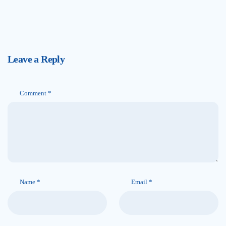
Leave a Reply
Comment
*
Name
*
Email
*