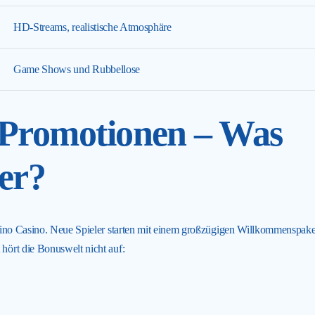
HD-Streams, realistische Atmosphäre
Game Shows und Rubbellose
Promotionen – Was
ler?
msino Casino. Neue Spieler starten mit einem großzügigen Willkommenspake
hört die Bonuswelt nicht auf: