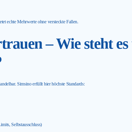
etet echte Mehrwerte ohne versteckte Fallen.
rtrauen – Wie steht e
?
ndelbar. Simsino erfüllt hier höchste Standards:
mits, Selbstausschluss)