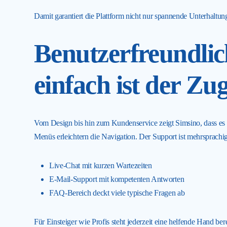
Damit garantiert die Plattform nicht nur spannende Unterhal
Benutzerfreundlic
einfach ist der Zu
Vom Design bis hin zum Kundenservice zeigt Simsino, dass es Spi
Menüs erleichtern die Navigation. Der Support ist mehrsprachi
Live-Chat mit kurzen Wartezeiten
E-Mail-Support mit kompetenten Antworten
FAQ-Bereich deckt viele typische Fragen ab
Für Einsteiger wie Profis steht jederzeit eine helfende Hand bere