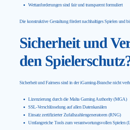
Wettanforderungen sind fair und transparent formuliert
Die konstruktive Gestaltung fördert nachhaltiges Spielen und bi
Sicherheit und Ve
den Spielerschutz
Sicherheit und Fairness sind in der iGaming-Branche nicht verha
Lizenzierung durch die Malta Gaming Authority (MGA)
SSL-Verschlüsselung auf allen Datenkanälen
Einsatz zertifizierter Zufallszahlengeneratoren (RNG)
Umfangreiche Tools zum verantwortungsvollen Spielen (Li