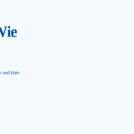
Wie
n und klare