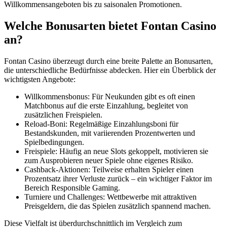
Willkommensangeboten bis zu saisonalen Promotionen.
Welche Bonusarten bietet Fontan Casino
an?
Fontan Casino überzeugt durch eine breite Palette an Bonusarten,
die unterschiedliche Bedürfnisse abdecken. Hier ein Überblick der
wichtigsten Angebote:
Willkommensbonus: Für Neukunden gibt es oft einen
Matchbonus auf die erste Einzahlung, begleitet von
zusätzlichen Freispielen.
Reload-Boni: Regelmäßige Einzahlungsboni für
Bestandskunden, mit variierenden Prozentwerten und
Spielbedingungen.
Freispiele: Häufig an neue Slots gekoppelt, motivieren sie
zum Ausprobieren neuer Spiele ohne eigenes Risiko.
Cashback-Aktionen: Teilweise erhalten Spieler einen
Prozentsatz ihrer Verluste zurück – ein wichtiger Faktor im
Bereich Responsible Gaming.
Turniere und Challenges: Wettbewerbe mit attraktiven
Preisgeldern, die das Spielen zusätzlich spannend machen.
Diese Vielfalt ist überdurchschnittlich im Vergleich zum